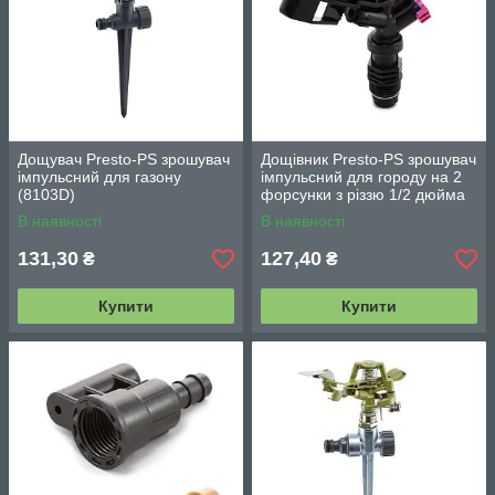
Дощувач Presto-PS зрошувач
Дощівник Presto-PS зрошувач
імпульсний для газону
імпульсний для городу на 2
(8103D)
форсунки з різзю 1/2 дюйма
(RS 5022-7)
В наявності
В наявності
131,30
127,40
₴
₴
Купити
Купити