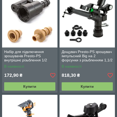
Набір для підключення
Дощувач Presto-PS зрошувач
зрошувачів Presto-PS
імпульсний Big на 2
внутрішнє різьблення 1/2
форсунки з різьбленням 1,1/2
дюйма + шланг 10 мм*2
дюйма (6011)
В наявності
В наявності
метри (5197-A)
172,90
818,30
₴
₴
Купити
Купити