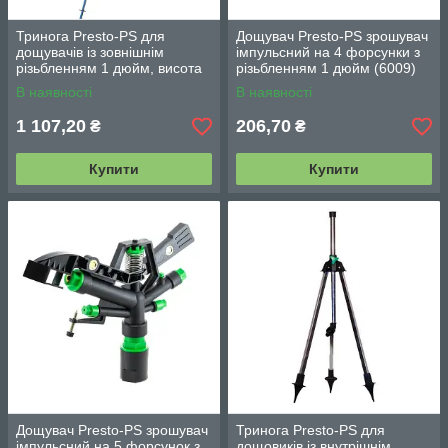
Тринога Presto-PS для
Дощувач Presto-PS зрошувач
дощувачів із зовнішнім
імпульсний на 4 форсунки з
різьбленням 1 дюйм, висота
різьбленням 1 дюйм (6009)
140-187 см (14025)
В наявності
В наявності
1 107,20
206,70
₴
₴
Купити
Купити
Дощувач Presto-PS зрошувач
Тринога Presto-PS для
імпульсний на 5 форсунок з
дощовиків із внутрішнім