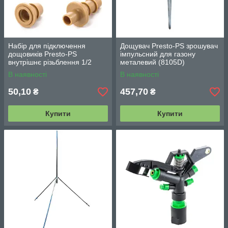
Набір для підключення
Дощувач Presto-PS зрошувач
дощовиків Presto-PS
імпульсний для газону
внутрішнє різьблення 1/2
металевий (8105D)
дюйма (5193)
В наявності
В наявності
50,10
457,70
₴
₴
Купити
Купити