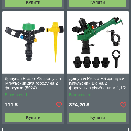
Купити
Купити
Дощувач Presto-PS зрошувач
Дощувач Presto-PS зрошувач
імпульсний для городу на 2
імпульсний Big на 2
форсунки (5024)
форсунки з різьбленням 1,1/2
дюйма (6012)
В наявності
В наявності
111
824,20
₴
₴
Купити
Купити