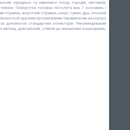
зонів середньої та невеликої площі, городів, квітників,
 техніки. Поворотна головка пістолета має 7 положень і
й струмінь, жорсткий струмінь, конус, туман, душ, плоский
дійснюється зручним прогумованим перемикачем на корпусі
 за допомогою стандартних конекторів. Рекомендований
з металу, довговічний, стійкий до механічних пошкоджень,
: