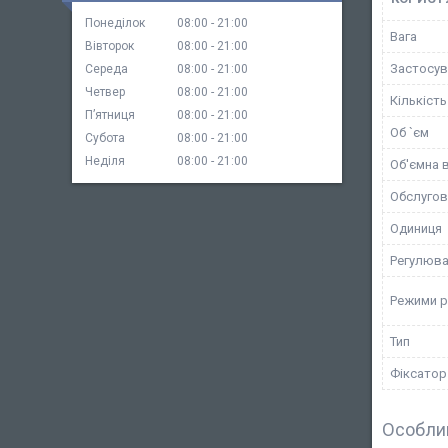
Понеділок
08:00
21:00
Вага
Вівторок
08:00
21:00
Застосув
Середа
08:00
21:00
Четвер
08:00
21:00
Кількіст
Пʼятниця
08:00
21:00
Об `єм
Субота
08:00
21:00
Неділя
08:00
21:00
Об'ємна 
Обслугов
Одиниця
Регулюва
Режими 
Тип
Фіксатор
Особли