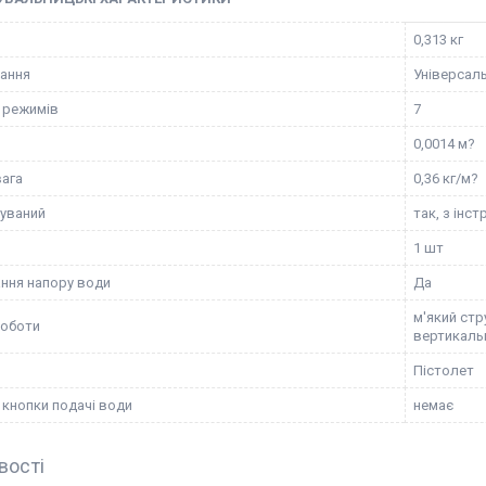
0,313 кг
ання
Універсал
ь режимів
7
0,0014 м?
вага
0,36 кг/м?
уваний
так, з інс
1 шт
ння напору води
Да
м'який стр
роботи
вертикальн
Пістолет
 кнопки подачі води
немає
вості