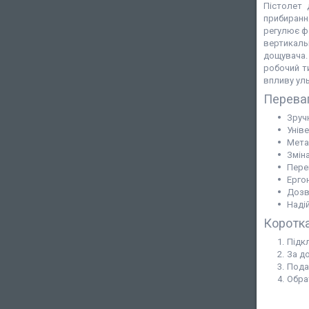
Пістолет 
прибиранн
регулює фо
вертикаль
дощувача.
робочий ти
впливу ул
Перева
Зруч
Унів
Мета
Змін
Пере
Ерго
Дозв
Наді
Коротка
Підк
За д
Пода
Обра