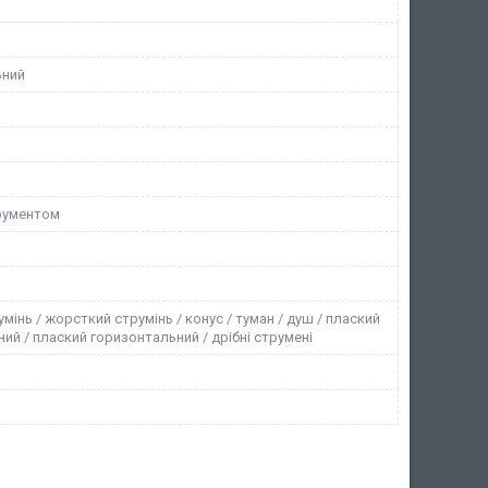
ьний
трументом
умінь / жорсткий струмінь / конус / туман / душ / плаский
ий / плаский горизонтальний / дрібні струмені