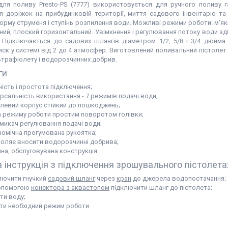
для поливу Presto-PS (7777) використовується для ручного поливу га
я доріжок на прибудинковій території, миття садового інвентарю та
рму струменя і ступінь розпилення води. Можливі режими роботи: м'яки
ний, плоский горизонтальний. Увімкнення і регулювання потоку води з
 Підключається до садових шлангів діаметром 1/2, 5/8 і 3/4 дюйма
ск у системі від 2 до 4 атмосфер. Виготовлений поливальний пістолет 
ьтрафіолету і водорозчинних добрив.
ги
ність і простота підключення;
ерсальність використання - 7 режимів подачі води;
левий корпус стійкий до пошкоджень;
а режиму роботи простим поворотом голівки;
микач регулювання подачі води;
номічна прогумована рукоятка;
оляє вносити водорозчинні добрива;
йна, обслуговувана конструкція.
 інструкція з підключення зрошувального пістолета
лючити гнучкий
садовий шланг
через
кран
до джерела водопостачання;
опомогою
конектора з аквастопом
підключити шланг до пістолета;
ти воду;
ти необхідний режим роботи.