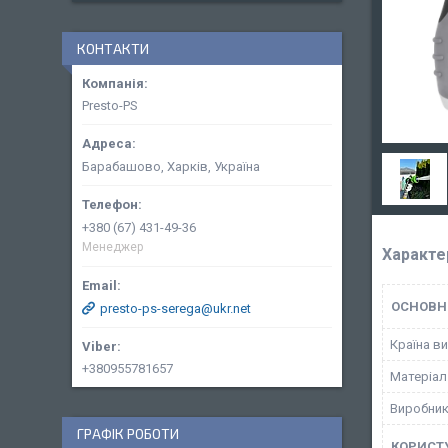
КОНТАКТИ
Presto-PS
Барабашово, Харків, Україна
+380 (67) 431-49-36
Менеджер
Характе
ОСНОВН
presto-ps-serega@ukr.net
Країна в
+380955781657
Матеріал
Виробни
ГРАФІК РОБОТИ
КОРИСТ