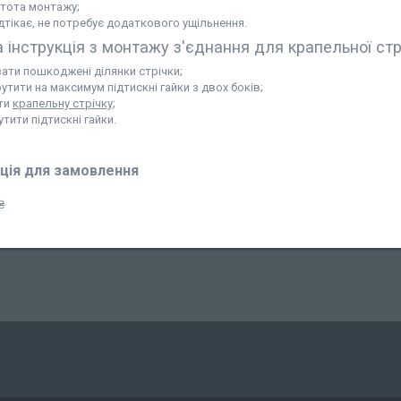
тота монтажу;
ідтікає, не потребує додаткового ущільнення.
 інструкція з монтажу з'єднання для крапельної стр
зати пошкоджені ділянки стрічки;
утити на максимум підтискні гайки з двох боків;
ти
крапельну стрічку
;
тити підтискні гайки.
ція для замовлення
₴