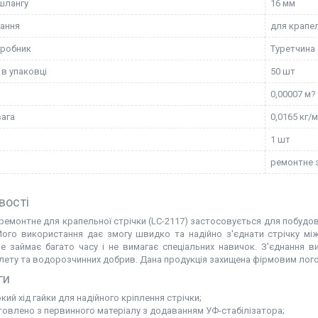
шлангу
16 мм
ання
для крапел
иробник
Туретчина
 в упаковці
50 шт
0,00007 м?
вага
0,0165 кг/
1 шт
ремонтне 
вості
 ремонтне для крапельної стрічки (LC-2117) застосовується для побудо
Його використання дає змогу швидко та надійно з'єднати стрічку мі
е займає багато часу і не вимагає спеціальних навичок. З'єднання в
ету та водорозчинних добрив. Дана продукція захищена фірмовим логоти
ги
ий хід гайки для надійного кріплення стрічки;
товлено з первинного матеріалу з додаванням УФ-стабілізатора;