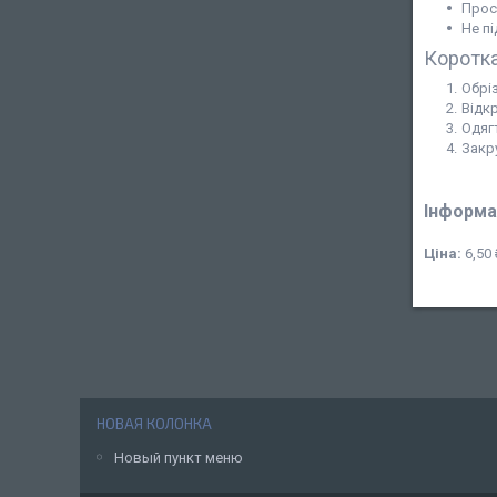
Прос
Не п
Коротка
Обрі
Відкр
Одяг
Закру
Інформа
Ціна:
6,50 
НОВАЯ КОЛОНКА
Новый пункт меню