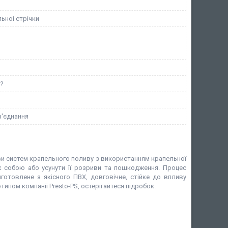
ьноі стрічки
м?
з'єднання
ви систем крапельного поливу з використанням крапельної
ж собою або усунути її розриви та пошкодження. Процес
иготовлене з якісного ПВХ, довговічне, стійке до впливу
пом компанії Presto-PS, остерігайтеся підробок.