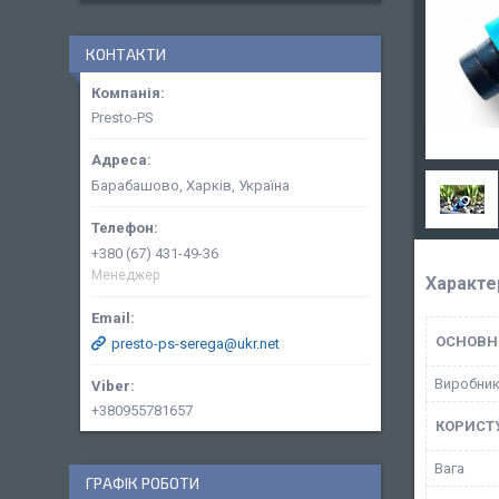
КОНТАКТИ
Presto-PS
Барабашово, Харків, Україна
+380 (67) 431-49-36
Менеджер
Характе
ОСНОВН
presto-ps-serega@ukr.net
Виробни
+380955781657
КОРИСТ
Вага
ГРАФІК РОБОТИ