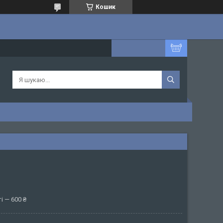
Кошик
і — 600 ₴