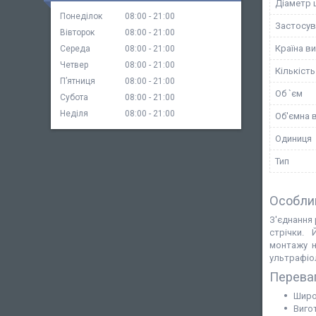
Діаметр 
Понеділок
08:00
21:00
Застосув
Вівторок
08:00
21:00
Країна в
Середа
08:00
21:00
Четвер
08:00
21:00
Кількість
Пʼятниця
08:00
21:00
Об `єм
Субота
08:00
21:00
Неділя
08:00
21:00
Об'ємна 
Одиниця
Тип
Особли
З'єднання
стрічки. 
монтажу н
ультрафіол
Перева
Широк
Виго