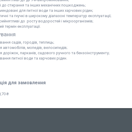
кі до стирання та інших механічних пошкоджень;
мендовані для питної води та інших харчових рідин;
ичні та гнучкі в широкому діапазоні температур експлуатації;
рийнятливі до росту водоростей і мікроорганізмів;
й термін експлуатації.
ування
ання садів, городів, теплиць;
я автомобілів, мопедів, велосипедів;
я доріжок, парканів, садового ручного та бензоінструменту;
вання питної води та харчових рідин.
ція для замовлення
,70 ₴