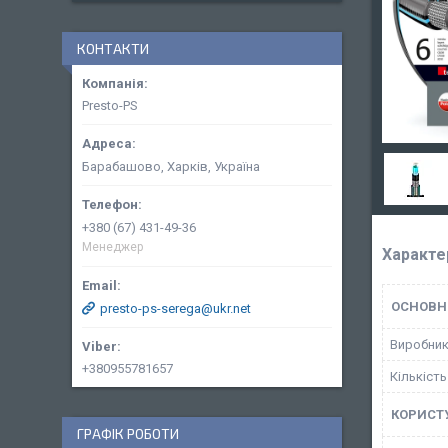
КОНТАКТИ
Presto-PS
Барабашово, Харків, Україна
+380 (67) 431-49-36
Менеджер
Характе
ОСНОВН
presto-ps-serega@ukr.net
Виробни
+380955781657
Кількіст
КОРИСТ
ГРАФІК РОБОТИ