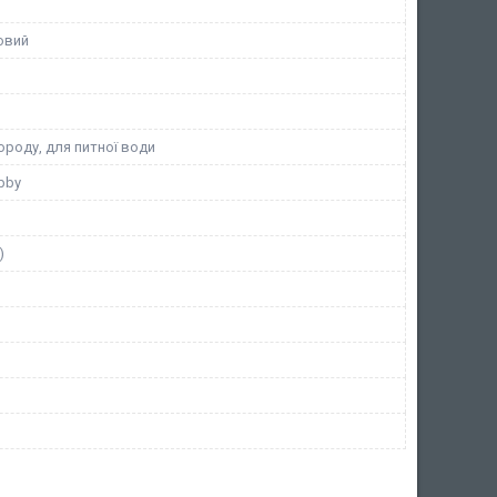
овий
ороду, для питної води
obby
)
й