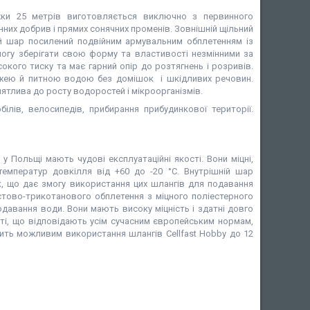
жки 25 метрів виготовляється виключно з первинного
нних добрив і прямих сонячних променів. Зовнішній щільний
шній шар посилений подвійним армувальним обплетенням із
могу зберігати свою форму та властивості незмінними за
окого тиску та має гарний опір до розтягнень і розривів.
їжею й питною водою без домішок і шкідливих речовин.
ятлива до росту водоростей і мікроорганізмів.
білів, велосипедів, прибирання прибудинкової території.
у Польщі мають чудові експлуатаційні якості. Вони міцні,
температур довкілля від +60 до -20 °C. Внутрішній шар
, що дає змогу використання цих шлангів для подавання
стово-трикотанового обплетення з міцного поліестерного
одавання води. Вони мають високу міцність і здатні довго
сті, що відповідають усім сучасним європейським нормам,
ить можливим використання шлангів Cellfast Hobby до 12