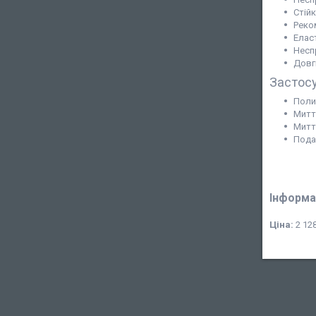
Стій
Реко
Еласт
Несп
Довги
Застос
Полив
Митт
Митт
Пода
Інформа
Ціна:
2 128