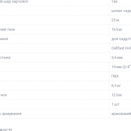
ій шар харчової
так
шланг сад
25 м
чий тиск
16 bar
ання
для саду/г
Cellfast H
стінки
3,6 мм
19 мм (3/4"
ПВХ
6,5 кг
тиск
12 bar
1 шт
ь армування
армовани
вості