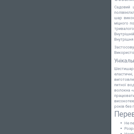
Садовий ш
полівінілх
шар викон
міцного п
тривалого 
Внутрішні
Внутрішня 
Застосову
Використов
Унікаль
Шестишаров
еластичні
виготовле
питної во
волокна «A
працювати
високотех
років без 
Пере
Не п
Розр
Несп