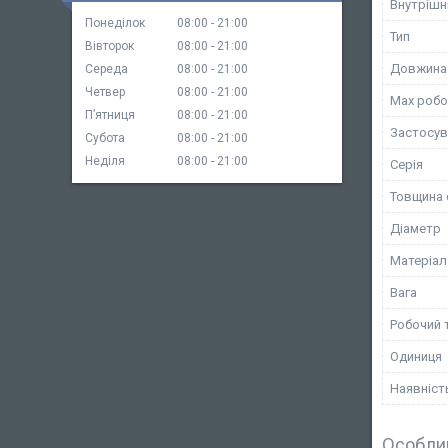
Внутрішн
Понеділок
08:00
21:00
Тип
Вівторок
08:00
21:00
Довжина
Середа
08:00
21:00
Четвер
08:00
21:00
Max робо
Пʼятниця
08:00
21:00
Застосув
Субота
08:00
21:00
Неділя
08:00
21:00
Серія
Товщина 
Діаметр
Матеріал
Вага
Робочий 
Одиниця
Наявніст
Особли