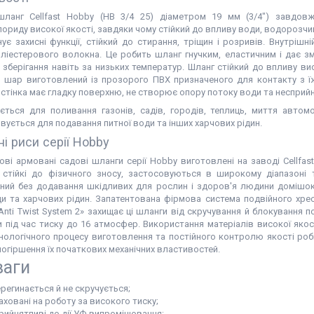
ланг Cellfast Hobby (HB 3/4 25) діаметром 19 мм (3/4") завдов
лориду високої якості, завдяки чому стійкий до впливу води, водорозчи
ує захисні функції, стійкий до стирання, тріщин і розривів. Внутрі
оліестерового волокна. Це робить шланг гнучким, еластичним і дає з
зберігання навіть за низьких температур. Шланг стійкий до впливу вис
й шар виготовлений із прозорого ПВХ призначеного для контакту з 
стінка має гладку поверхню, не створює опору потоку води та несприйн
ється для поливання газонів, садів, городів, теплиць, миття автомо
ується для подавання питної води та інших харчових рідин.
ні риси серії Hobby
і армовані садові шланги серії Hobby виготовлені на заводі Cellfast 
, стійкі до фізичного зносу, застосовуються в широкому діапазоні 
ний без додавання шкідливих для рослин і здоров'я людини домішок
ди та харчових рідин. Запатентована фірмова система подвійного хре
nti Twist System 2» захищає ці шланги від скручування й блокування п
 під час тиску до 16 атмосфер. Використання матеріалів високої яко
нологічного процесу виготовлення та постійного контролю якості роб
погіршення їх початкових механічних властивостей.
ваги
ерегинається й не скручується;
аховані на роботу за високого тиску;
рийнятливі до дії УФ-випромінювання;