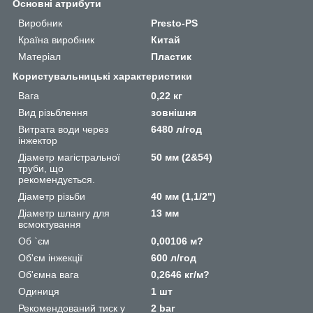
Основні атрибути
Виробник
Presto-PS
Країна виробник
Китай
Матеріал
Пластик
Користувальницькі характеристики
Вага
0,22 кг
Вид різьблення
зовнішня
Витрата води через
6480 л/год
інжектор
Діаметр магістральної
50 мм (2&54)
труби, що
рекомендується.
Діаметр різьби
40 мм (1,1/2")
Діаметр шлангу для
13 мм
всмоктування
Об `єм
0,00106 м?
Об'єм інжекції
600 л/год
Об'ємна вага
0,2646 кг/м?
Одиниця
1 шт
Рекомендований тиск у
2 bar