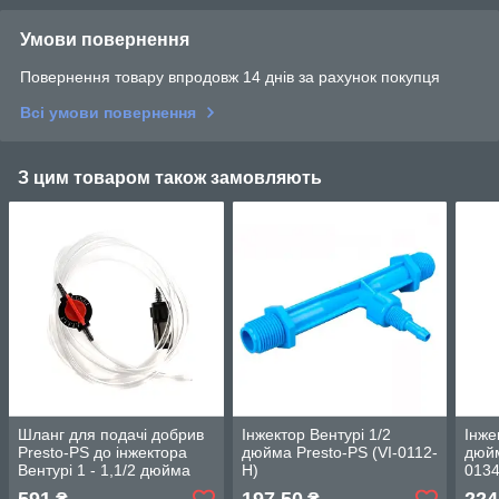
Умови повернення
Повернення товару впродовж 14 днів за рахунок покупця
Всі умови повернення
З цим товаром також замовляють
Шланг для подачі добрив
Інжектор Вентурі 1/2
Інже
Presto-PS до інжектора
дюйма Presto-PS (VI-0112-
дюйм
Вентурі 1 - 1,1/2 дюйма
H)
0134
SA-0132 (SA-0110)