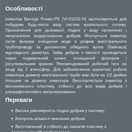
Особливості
Інжектор Вентурі Presto-PS (VI-01032-H) застосовується для
побудови будь-якого виду систем крапельного поливу.
Призначений для дозованої подачі у воду органічних і
неорганічних водорозчинних добрив. Монтується інжектор
після фільтра очищення води в розрив магістрального
трубопроводу за допомогою обвідного вузла (байпаса)
відповідного діаметра. Забір добрив з ємності проводиться
через подавальний шланг, оснащений фільтром і
регулювальним краном. Рекомендований робочий тиск на
вході від 2 атмосфер. Для забезпечення коректної роботи
інжектора діаметр магістральної труби має бути на 1/2 дюйма
більшим за діаметр інжектора. Виготовляється інжектор з
високоякісного пластику, стійкого до всіх видів добрив і
ультрафіолетового випромінювання.
Переваги
Висока рівномірність подачі добрив у систему;
Контроль кількості внесених добрив;
Виготовлений зі стійкого до хімікатів пластику з