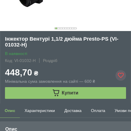
Інжектор Вентурі 1,1/2 дюйма Presto-PS (VI-
01032-H)
В наявності
Код: VI-01032-H
Роздріб
448,70
₴
Мінімальна сума замовлення на сайті — 600 ₴
Купити
Опис
Характеристики
Доставка
Оплата
Умови п
Опис