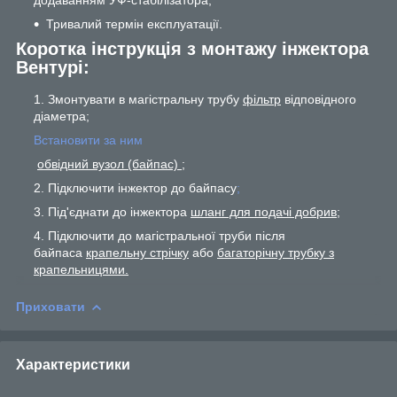
додаванням УФ-стабілізатора;
Тривалий термін експлуатації.
Коротка інструкція з монтажу інжектора
Вентурі:
Змонтувати в магістральну трубу
фільтр
відповідного
діаметра;
Встановити за ним
обвідний вузол (байпас) ;
Підключити інжектор до байпасу
;
Під'єднати до інжектора
шланг для подачі добрив;
Підключити до магістральної труби після
байпаса
крапельну стрічку
або
багаторічну трубку з
крапельницями.
Приховати
Характеристики