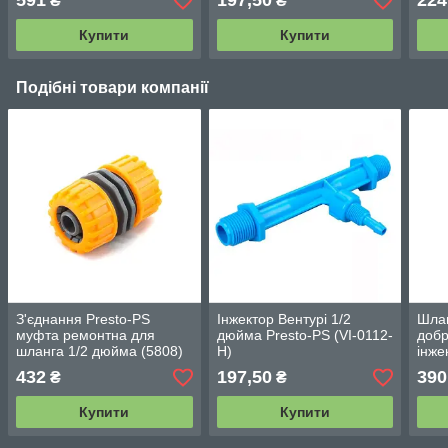
591
197,50
224
₴
₴
Купити
Купити
Подібні товари компанії
З'єднання Presto-PS
Інжектор Вентурі 1/2
Шлан
муфта ремонтна для
дюйма Presto-PS (VI-0112-
добр
шланга 1/2 дюйма (5808)
H)
інже
дюйм
432
197,50
390
₴
₴
Купити
Купити