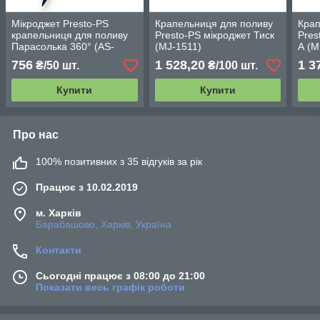
Мікроджет Presto-PS
Крапельниця для поливу
Крап
крапельниця для поливу
Presto-PS мікроджет Тиск
Pres
Парасолька 360° (AS-
(MJ-1511)
А (M
M68)
756
1 528,20
1 3
₴/50 шт.
₴/100 шт.
Купити
Купити
Про нас
100% позитивних з 35 відгуків за рік
Працює з 10.02.2019
м. Харків
Барабашово, Харків, Україна
Контакти
Сьогодні працює з 08:00 до 21:00
Показати весь графік роботи