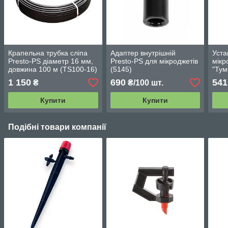
Крапельна трубка сліпа
Адаптер внутрішній
Уста
Presto-PS діаметр 16 мм,
Presto-PS для мікроджетів
мікр
довжина 100 м (TS100-16)
(5145)
"Тум
1 150
690
541
₴
₴/100 шт.
Купити
Купити
Подібні товари компанії