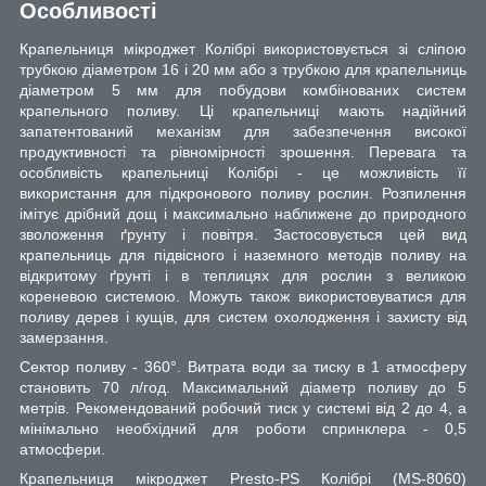
Особливості
Крапельниця мікроджет Колібрі використовується зі сліпою
трубкою діаметром 16 і 20 мм або з трубкою для крапельниць
діаметром 5 мм для побудови комбінованих систем
крапельного поливу. Ці крапельниці мають надійний
запатентований механізм для забезпечення високої
продуктивності та рівномірності зрошення. Перевага та
особливість крапельниці Колібрі - це можливість її
використання для підкронового поливу рослин. Розпилення
імітує дрібний дощ і максимально наближене до природного
зволоження ґрунту і повітря. Застосовується цей вид
крапельниць для підвісного і наземного методів поливу на
відкритому ґрунті і в теплицях для рослин з великою
кореневою системою. Можуть також використовуватися для
поливу дерев і кущів, для систем охолодження і захисту від
замерзання.
Сектор поливу - 360°. Витрата води за тиску в 1 атмосферу
становить 70 л/год. Максимальний діаметр поливу до 5
метрів. Рекомендований робочий тиск у системі від 2 до 4, а
мінімально необхідний для роботи спринклера - 0,5
атмосфери.
Крапельниця мікроджет Presto-PS Колібрі (MS-8060)