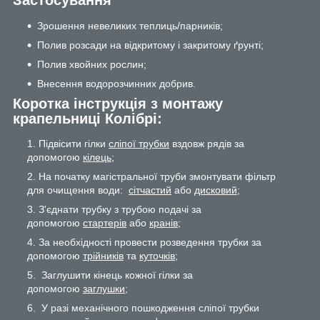
Застосування
Зрошення невеликих теплиць/парників;
Полив розсади на відкритому і закритому ґрунті;
Полив хвойних рослин;
Внесення водорозчинних добрив.
Коротка інструкція з монтажу
крапельниці Колібрі:
Підвісити гілки
сліпої трубки
вздовж рядів за
допомогою
кілець;
На початку магістральної труби змонтувати фільтр
для очищення води:
сітчастий
або
дисковий
;
З'єднати трубку з трубою подачі за
допомогою
стартерів
або
кранів
;
За необхідності провести розведення трубки за
допомогою
трійників
та
куточків;
Заглушити кінець кожної гілки за
допомогою
заглушки
;
У разі механічного пошкодження сліпої трубки