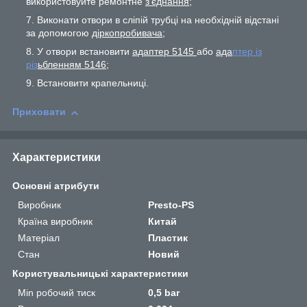
використовуйте ремонтне
з'єднання;
Виконати отвори в сліпій трубці на необхідній відстані
за допомогою
діркопробивача
;
У отвори встановити
адаптер 5145
або
ада
птер із
різ
ьбленням 5146;
Встановити крапельниці.
Приховати
Характеристики
Основні атрибути
Виробник
Presto-PS
Країна виробник
Китай
Матеріал
Пластик
Стан
Новий
Користувальницькі характеристики
Min робочий тиск
0,5 bar