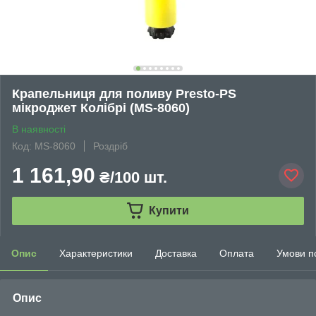
Крапельниця для поливу Presto-PS
мікроджет Колібрі (MS-8060)
В наявності
Код: MS-8060
Роздріб
1 161,90
₴/100 шт.
Купити
Опис
Характеристики
Доставка
Оплата
Умови п
Опис