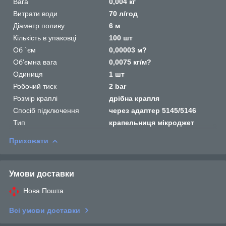
Вага
0,004 кг
Витрати води
70 л/год
Діаметр поливу
6 м
Кількість в упаковці
100 шт
Об `єм
0,00003 м?
Об'ємна вага
0,0075 кг/м?
Одиниця
1 шт
Робочий тиск
2 bar
Розмір краплі
дрібна крапля
Спосіб підключення
через адаптер 5145/5146
Тип
крапельниця мікроджет
Приховати
Умови доставки
Нова Пошта
Всі умови доставки