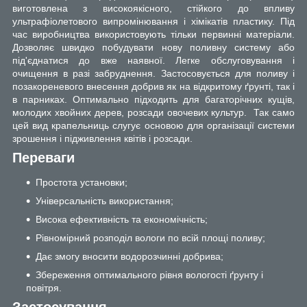
виготовлена з високоякісного, стійкого до впливу
ультрафіолетового випромінювання і хімікатів пластику. Під
час виробництва використовують тільки первинні матеріали.
Дозволяє швидко побудувати нову поливну систему або
під'єднатися до вже наявної. Легке обслуговування і
очищення в разі забруднення. Застосовується для поливу і
позакореневого внесення добрив як на відкритому ґрунті, так і
в парниках. Оптимально підходить для багаторічних кущів,
молодих хвойних дерев, розсади овочевих культур. Так само
цей вид крапельниць слугує основою для організації системи
зрошення і підживлення квітів і розсади.
Переваги
Простота установки;
Універсальність використання;
Висока ефективність та економічність;
Рівномірний розподіл вологи по всій площі поливу;
Дає змогу вносити водорозчинні добрива;
Збереження оптимального рівня вологості ґрунту і
повітря.