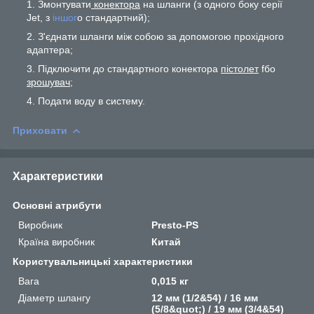
Змонтувати
конектора
на шланги (з одного боку серії
Jet, з
іншог
о стандартний);
З'єднати шланги між собою за допомогою прохідного
адаптера;
Підключити до стандартного конектора
пістолет
fбо
зрошувач
;
Подати воду в систему.
Приховати
Характеристики
Основні атрибути
Виробник
Presto-PS
Країна виробник
Китай
Користувальницькі характеристики
Вага
0,015 кг
Діаметр шлангу
12 мм (1/2&54) / 16 мм
(5/8&quot;) / 19 мм (3/4&54)