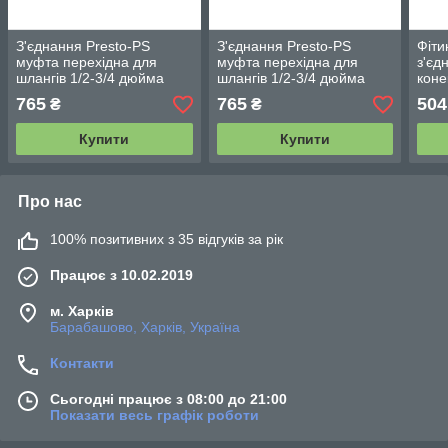
З'єднання Presto-PS
З'єднання Presto-PS
Фіти
муфта перехідна для
муфта перехідна для
з'єд
шлангів 1/2-3/4 дюйма
шлангів 1/2-3/4 дюйма
коне
(5708)
(5708G)
765
765
504
₴
₴
Купити
Купити
Про нас
100% позитивних з 35 відгуків за рік
Працює з 10.02.2019
м. Харків
Барабашово, Харків, Україна
Контакти
Сьогодні працює з 08:00 до 21:00
Показати весь графік роботи