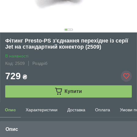
Фітинг Presto-PS з'єднання перехідне із серії
Jet на стандартний конектор (2509)
В наявності
Код: 2509
Роздріб
729
₴
Купити
Опис
Характеристики
Доставка
Оплата
Умови п
Опис