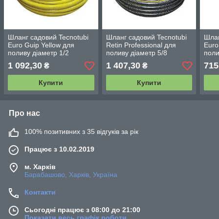
Шланг садовий Tecnotubi
Шланг садовий Tecnotubi
Шлан
Euro Guip Yellow для
Retin Professional для
Euro
поливу діаметр 1/2
поливу діаметр 5/8
поли
дюйма, довжина 50 м
дюйма, довжина 25 м (RT
дюйм
1 092,30
1 407,30
715
₴
₴
(EGY 1/2 50)
5/8 25)
(EGY
Купити
Купити
Про нас
100% позитивних з 35 відгуків за рік
Працює з 10.02.2019
м. Харків
Барабашово, Харків, Україна
Контакти
Сьогодні працює з 08:00 до 21:00
Показати весь графік роботи