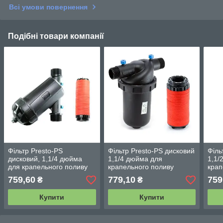
Всі умови повернення
Подібні товари компанії
Фільтр Presto-PS
Фільтр Presto-PS дисковий
Філь
дисковий, 1,1/4 дюйма
1,1/4 дюйма для
1,1/
для крапельного поливу
крапельного поливу
крап
(1740-D-120)
(1740-DT-120)
(175
759,60
779,10
759
₴
₴
Купити
Купити