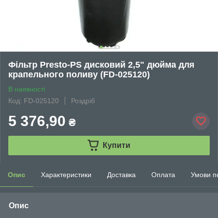
Фільтр Presto-PS дисковий 2,5" дюйма для
крапельного поливу (FD-025120)
В наявності
Код: FD-025120
Роздріб
5 376,90
₴
Купити
Опис
Характеристики
Доставка
Оплата
Умови п
Опис