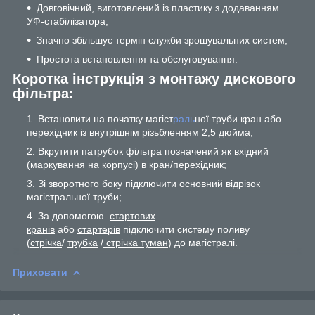
Довговічний, виготовлений із пластику з додаванням
УФ-стабілізатора;
Значно збільшує термін служби зрошувальних систем;
Простота встановлення та обслуговування.
Коротка інструкція з монтажу дискового
фільтра:
Встановити на початку магіст
раль
ної труби кран або
перехідник із внутрішнім різьбленням 2,5 дюйма;
Вкрутити патрубок фільтра позначений як вхідний
(маркування на корпусі) в кран/перехідник;
Зі зворотного боку підключити основний відрізок
магістральної труби;
За допомогою
стартових
кранів
або
стартерів
підключити систему поливу
(
стрічка
/
трубка
/
стрічка туман
) до магістралі.
Приховати