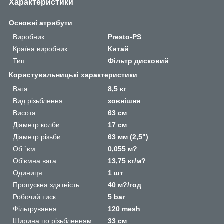
Характеристики
Основні атрибути
Виробник
Presto-PS
Країна виробник
Китай
Тип
Фільтр дисковий
Користувальницькі характеристики
Вага
8,5 кг
Вид різьблення
зовнішня
Висота
63 см
Діаметр колби
17 см
Діаметр різьби
63 мм (2,5")
Об `єм
0,055 м?
Об'ємна вага
13,75 кг/м?
Одиниця
1 шт
Пропускна здатність
40 м?/год
Робочий тиск
5 bar
Фільтрування
120 mesh
Ширина по різьбленням
33 см