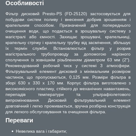
Особливості
Фільтр дисковий Presto-PS (FD-25120) застосовується для
побудови систем поливу і внесення добрив зрошенням і
крапельним способом. Призначений для попереднього
очищення води, що подається в зрошувальну систему з
магістралі або ємності. Захищає зрошувачі, крапельниці,
крапельну стрічку і крапельну трубку від засмічення, збільшує
їх термін служби. Встановлюється фільтр у розрив
магістрального трубопроводу за допомогою нарізного
сполучення із зовнішнім різьбленням діаметром 63 мм (2").
Рекомендований робочий тиск у системі 3 атмосфери.
Фільтрувальний елемент дисковий з мінімальним розміром
частинок, що пропускаються, 0,125 мм. Розміри фільтра в
зборі 630 х 330 х 170 мм. Корпус фільтра виготовлено з
високоякісного пластику, стійкого до механічних навантажень,
перепадів температури та ультрафіолетового
випромінювання. Дисковий фільтрувальний елемент
довговічний і легко промивається, зручна розбірна конструкція
для легкого обслуговування та очищення фільтра.
Переваги
Невелика вага і габарити;