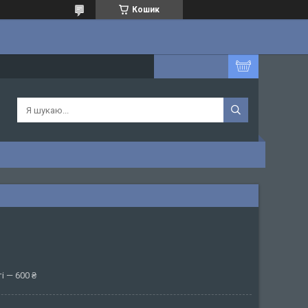
Кошик
і — 600 ₴