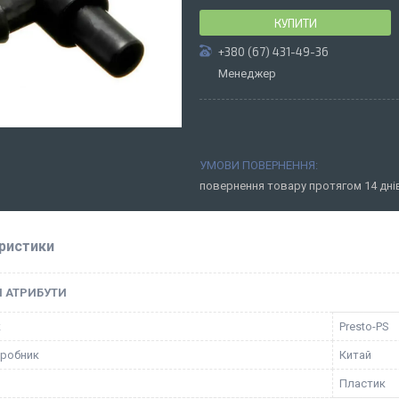
КУПИТИ
+380 (67) 431-49-36
Менеджер
повернення товару протягом 14 дн
ристики
І АТРИБУТИ
к
Presto-PS
иробник
Китай
Пластик