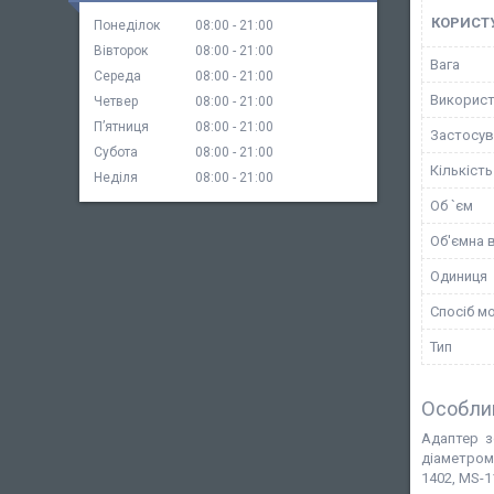
КОРИСТ
Понеділок
08:00
21:00
Вівторок
08:00
21:00
Вага
Середа
08:00
21:00
Використ
Четвер
08:00
21:00
Пʼятниця
08:00
21:00
Застосув
Субота
08:00
21:00
Кількість
Неділя
08:00
21:00
Об `єм
Об'ємна 
Одиниця
Спосіб м
Тип
Особли
Адаптер з
діаметром
1402, MS-1