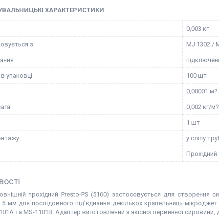
УВАЛЬНИЦЬКІ ХАРАКТЕРИСТИКИ
0,003 кг
овується з
MJ 1302 / 
ання
підключен
 в упаковці
100 шт
0,00001 м?
вага
0,002 кг/м?
1 шт
онтажу
у сліпу тру
Прохідний
вості
овнішній прохідний Presto-PS (5160) застосовується для створення с
 5 мм для послідовного під'єднання декількох крапельниць мікроджет. 
101A та MS-1101B. Адаптер виготовлений з якісної первинної сировини, 