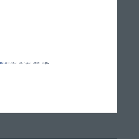
нов
люваних крапельниць;