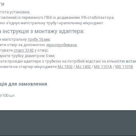
ги
тота установки;
товлений із первинного ПВХ із додаванням УФ-стабілізатора;
но з'єднує магістральну трубу і крапельниці мікроджет.
 інструкція з монтажу адаптера:
и магістральну
трубу 16 мм
;
ити отвір за допомогою
діркопробивача
;
тувати
старт 5142
у отвір;
єднати трубку діаметром 5 мм;
ати прохідні адаптери з трубкою на потрібній відстані за кількі
стю вста
новити на стартер мікроджети
MJ 1302
/
MJ 1402
/
MS 1101A
/
MS 1101B
.
ція для замовлення
₴/100 шт.