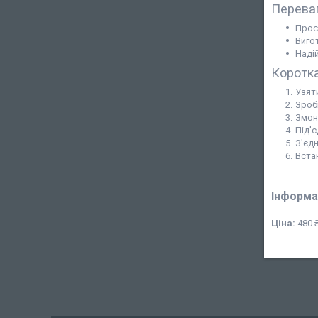
Перева
Прос
Виго
Надій
Коротка
Узят
Зроб
Змон
Під'
З'єдн
Вста
Інформа
Ціна:
480 