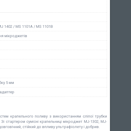
MJ 1402 / MS 1101A / MS 1101B
ня мікроджетів
бку 5 мм
 адаптер
истем крапельного поливу з використанням сліпої трубки
Зі стартером сумісні крапельниці мікроджет MJ-1302, MJ-
довговічний, стійкий до впливу ультрафіолету і добрив.