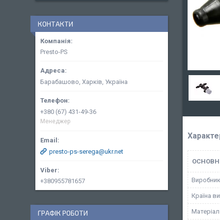
КОНТАКТИ
Presto-PS
Барабашово, Харків, Україна
+380 (67) 431-49-36
Менеджер
Характе
presto-ps-serega@ukr.net
ОСНОВН
Виробни
+380955781657
Країна в
Матеріал
ГРАФІК РОБОТИ