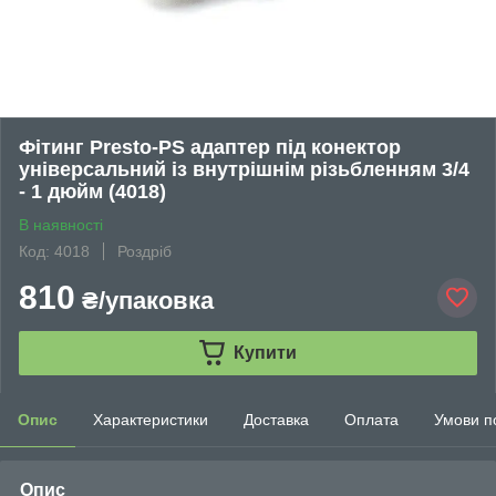
Фітинг Presto-PS адаптер під конектор
універсальний із внутрішнім різьбленням 3/4
- 1 дюйм (4018)
В наявності
Код: 4018
Роздріб
810
₴/упаковка
Купити
Опис
Характеристики
Доставка
Оплата
Умови п
Опис