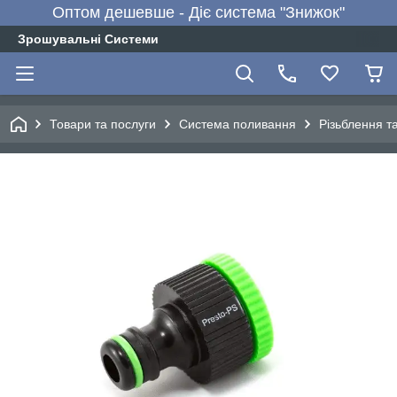
Оптом дешевше - Діє система "Знижок"
Зрошувальні Системи
Товари та послуги
Система поливання
Різьблення т