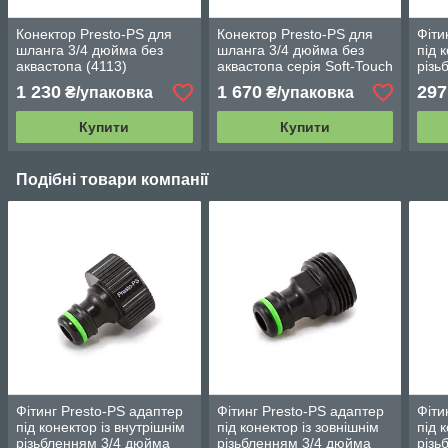
Конектор Presto-PS для
Конектор Presto-PS для
Фіти
шланга 3/4 дюйма без
шланга 3/4 дюйма без
під 
аквастопа (4113)
аквастопа серія Soft-Touch
різь
(4113T)
(401
1 230
1 670
297
₴/упаковка
₴/упаковка
Купити
Купити
Подібні товари компанії
Фітинг Presto-PS адаптер
Фітинг Presto-PS адаптер
Фіти
під конектор із внутрішнім
під конектор із зовнішнім
під 
різьбленням 3/4 дюйма
різьбленням 3/4 дюйма
різь