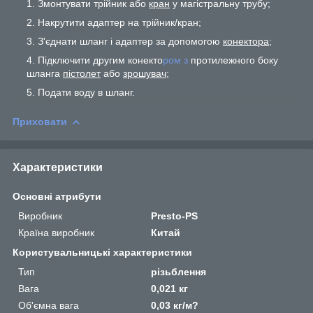
Змонтувати трійник або
кран
у магістральну трубу;
Накрутити адаптер на трійник/кран;
З'єднати шланг і адаптер за допомогою
конектора
;
Підключити другим конекто
ром з
протилежного боку
шланга
пістолет
або
зрошувач
;
Подати воду в шланг.
Приховати
Характеристики
Основні атрибути
Виробник
Presto-PS
Країна виробник
Китай
Користувальницькі характеристики
Тип
різьблення
Вага
0,021 кг
Об'ємна вага
0,03 кг/м?