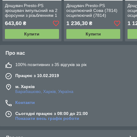
Дощувач Presto-PS
Дощувач Presto-PS
Дощу
зрошувач імпульсний на 2
осцилюючий Сова (7814)
осци
форсунки з різьбленням 1
осцилюючий (7814)
осци
дюйм (7025)
643,60
1 236,30
1 1
₴
₴
Купити
Купити
Про нас
100% позитивних з 35 відгуків за рік
Працює з 10.02.2019
м. Харків
Барабашово, Харків, Україна
Контакти
Сьогодні працює з 08:00 до 21:00
Показати весь графік роботи