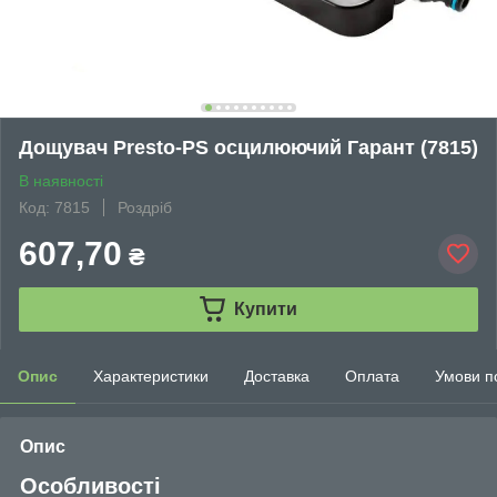
Дощувач Presto-PS осцилюючий Гарант (7815)
В наявності
Код: 7815
Роздріб
607,70
₴
Купити
Опис
Характеристики
Доставка
Оплата
Умови п
Опис
Особливості