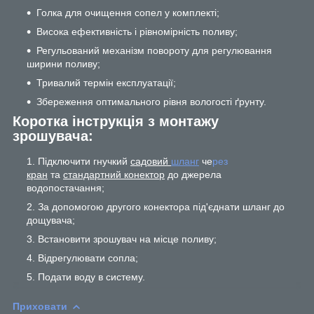
Голка для очищення сопел у комплекті;
Висока ефективність і рівномірність поливу;
Регульований механізм повороту для регулювання
ширини поливу;
Тривалий термін експлуатації;
Збереження оптимального рівня вологості ґрунту.
Коротка інструкція з монтажу
зрошувача:
Підключити гнучкий
садовий
шланг
че
рез
кран
та
стандартний конектор
до джерела
водопостачання;
За допомогою другого конектора під'єднати шланг до
дощувача;
Встановити зрошувач на місце поливу;
Відрегулювати сопла;
Подати воду в систему.
Приховати