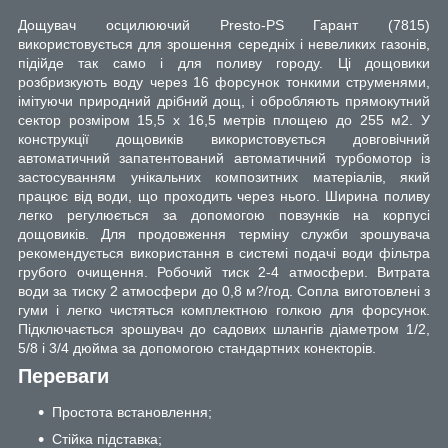
Дощувач осцилюючий Presto-PS Гарант (7815)
використовується для зрошення середніх і невеликих газонів,
підійде так само і для поливу городу. Ці дощовики
розбризкують воду через 16 форсунок тонкими струменями,
імітуючи природний дрібний дощ, і обробляють прямокутний
сектор розміром 15,5 х 16,5 метрів площею до 255 м2. У
конструкції дощовиків використовується довговічний
автоматичний запатентований автоматичний турбомотор із
застосуванням унікальних композитних матеріалів, який
працює від води, що проходить через нього. Ширина поливу
легко регулюється за допомогою повзунків на корпусі
дощовиків. Для продовження терміну служби зрошувача
рекомендується використання в системі подачі води фільтра
грубого очищення. Робочий тиск 2-4 атмосфери. Витрата
води за тиску 2 атмосфери до 0,8 м?/год. Сопла виготовлені з
гуми і легко чистяться комплектною голкою для форсунок.
Підключається зрошувач до садових шлангів діаметром 1/2,
5/8 і 3/4 дюйма за допомогою стандартних конекторів.
Переваги
Простота встановлення;
Стійка підставка;