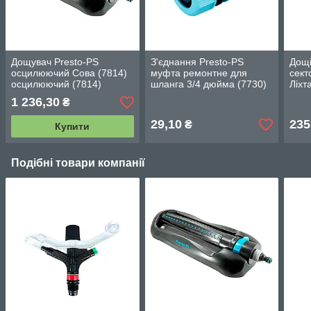
Дощувач Presto-PS
З'єднання Presto-PS
Дощі
осцилюючий Сова (7814)
муфта ремонтне для
сект
осцилюючий (7814)
шланга 3/4 дюйма (7730)
Ліхт
1 236,30
₴
29,10
235
₴
Купити
Подібні товари компанії